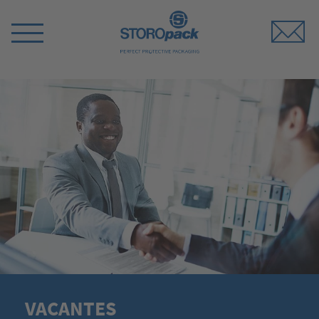
Storopack
Switch
Menu
VACANTES