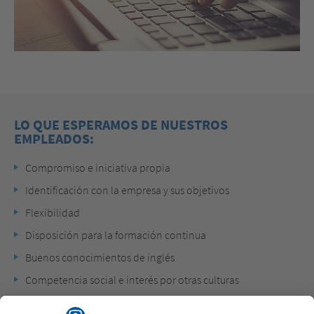
LO QUE ESPERAMOS DE NUESTROS
EMPLEADOS:
Compromiso e iniciativa propia
Identificación con la empresa y sus objetivos
Flexibilidad
Disposición para la formación continua
Buenos conocimientos de inglés
Competencia social e interés por otras culturas