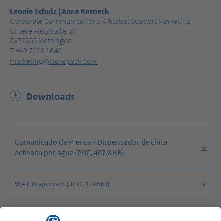
Leonie Schulz | Anna Korneck
Corporate Communications & Global Support Marketing
Untere Rietstraße 30
D-72555 Metzingen
T +49 7123 1640
marketing@storopack.com
Downloads
Comunicado de Prensa - Dispensador de cinta
activada por agua (PDF, 407.8 KB)
WAT Dispenser (JPG, 1.9 MB)
WAT Dispenser (JPG, 3.0 MB)