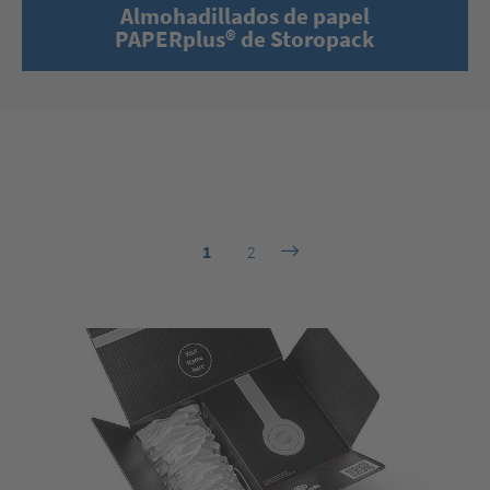
Almohadillados de papel
PAPERplus® de Storopack
1
2