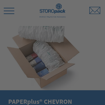
Storopack
Switch
Menu
PAPERplus® CHEVRON